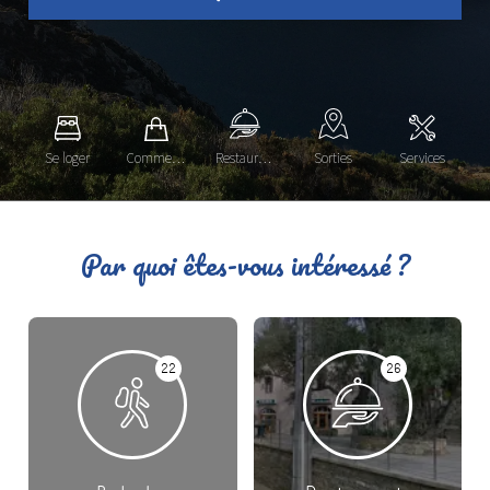
Se loger
Commerces
Restauration
Sorties
Services
Par quoi êtes-vous intéressé ?
22
26