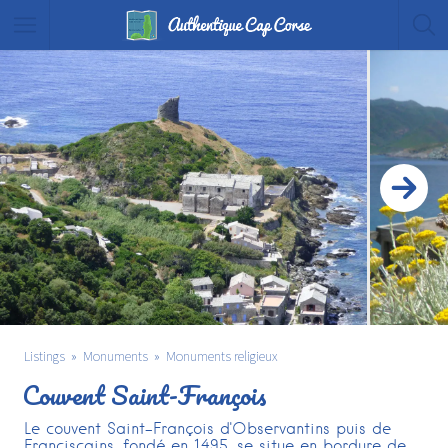
Listings
Monuments
Monuments religieux
Couvent Saint-François
Le couvent Saint-François d'Observantins puis de
Franciscains, fondé en 1495, se situe en bordure de