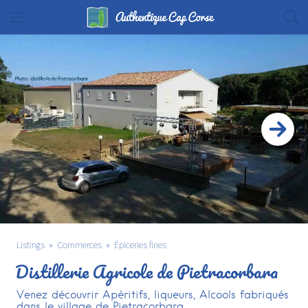
Listings
Commerces
Épiceries fines
Distillerie Agricole de Pietracorbara
Venez découvrir Apéritifs, liqueurs, Alcools fabriqués
dans le village de Pietracorbara