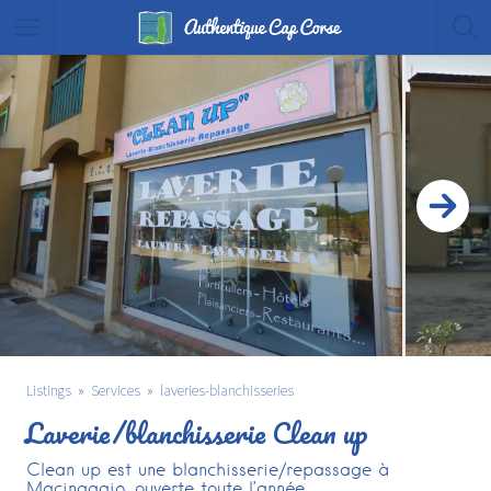
Listings
Services
laveries-blanchisseries
Laverie/blanchisserie Clean up
Clean up est une blanchisserie/repassage à
Macinaggio, ouverte toute l’année.