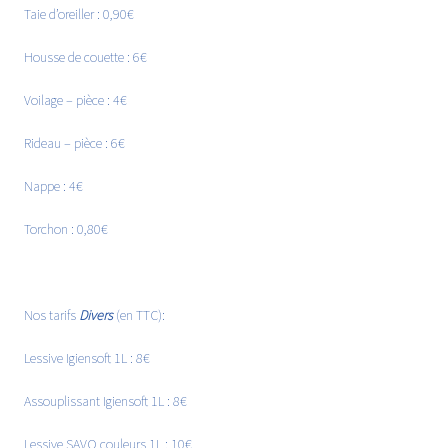
Taie d’oreiller : 0,90€
Housse de couette : 6€
Voilage – pièce : 4€
Rideau – pièce : 6€
Nappe : 4€
Torchon : 0,80€
Nos tarifs
Divers
(en TTC):
Lessive Igiensoft 1L : 8€
Assouplissant Igiensoft 1L : 8€
Lessive SAVO couleurs 1L : 10€