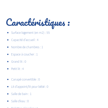
Caractéristiques :
Surface logement (en m2) : 55
Capacité d’accueil : 4
Nombre de chambres : 1
Espace à coucher : 1
Grand lit : 0
Petit lit : 4
Canapé convertible : 0
Lit d’appoint/lit pour bébé : 0
Salle de bain : 1
Salle d’eau : 0