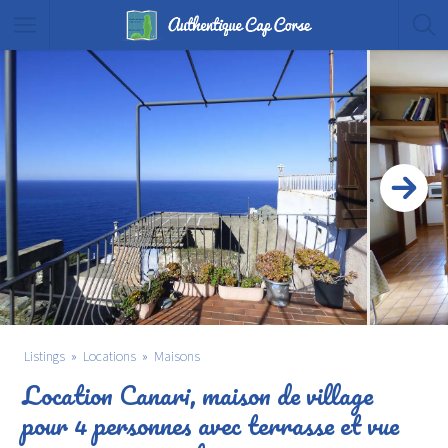
Listings
Locations
Maisons
Location Canari, maison de village
pour 4 personnes avec terrasse et vue