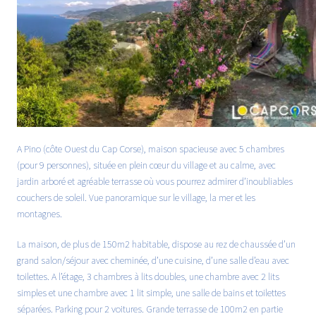
A Pino (côte Ouest du Cap Corse), maison spacieuse avec 5 chambres
(pour 9 personnes), située en plein cœur du village et au calme, avec
jardin arboré et agréable terrasse où vous pourrez admirer d’inoubliables
couchers de soleil. Vue panoramique sur le village, la mer et les
montagnes.
La maison, de plus de 150m2 habitable, dispose au rez de chaussée d’un
grand salon/séjour avec cheminée, d’une cuisine, d’une salle d’eau avec
toilettes. A l’étage, 3 chambres à lits doubles, une chambre avec 2 lits
simples et une chambre avec 1 lit simple, une salle de bains et toilettes
séparées. Parking pour 2 voitures. Grande terrasse de 100m2 en partie