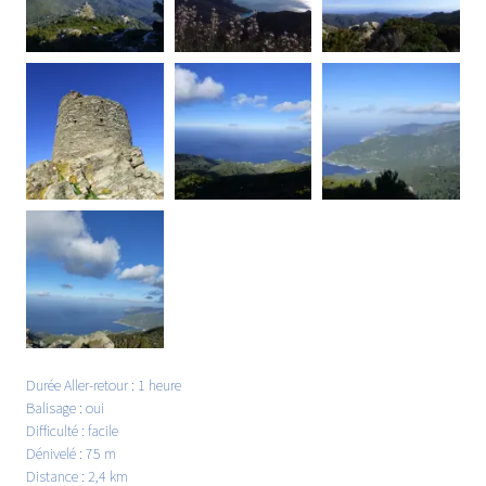
Durée Aller-retour : 1 heure
Balisage : oui
Difficulté : facile
Dénivelé : 75 m
Distance : 2,4 km