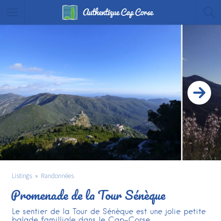
Listings
Randonnées
Promenade de la Tour Sénèque
Le sentier de la Tour de Sénèque est une jolie petite
balade familliale dans le Cap-Corse.