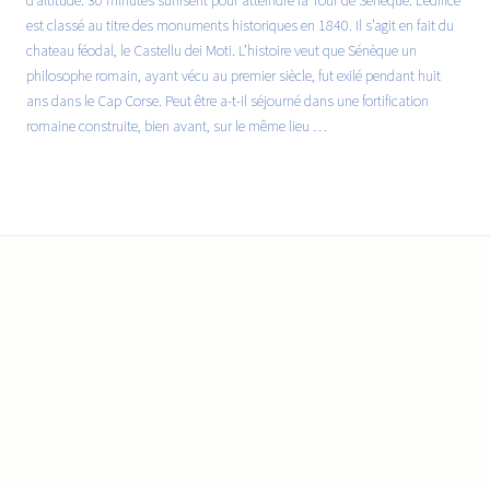
d’altitude. 30 minutes suffisent pour atteindre la Tour de Sénèque. L’édifice
est classé au titre des monuments historiques en 1840. Il s’agit en fait du
chateau féodal, le Castellu dei Moti. L’histoire veut que Sénèque un
philosophe romain, ayant vécu au premier siècle, fut exilé pendant huit
ans dans le Cap Corse. Peut être a-t-il séjourné dans une fortification
romaine construite, bien avant, sur le même lieu …