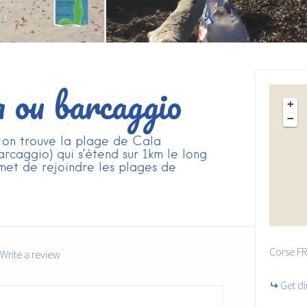
 ou barcaggio
+
−
 on trouve la plage de Cala
caggio) qui s’étend sur 1km le long
met de rejoindre les plages de
Corse
FR
Write a review
Get di