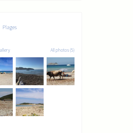
Plages
allery
All photos (5)