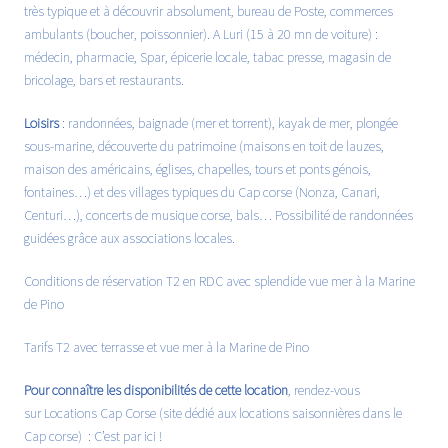
très typique et à découvrir absolument, bureau de Poste, commerces
ambulants (boucher, poissonnier). A Luri (15 à 20 mn de voiture) :
médecin, pharmacie, Spar, épicerie locale, tabac presse, magasin de
bricolage, bars et restaurants.
Loisirs
: randonnées, baignade (mer et torrent), kayak de mer, plongée
sous-marine, découverte du patrimoine (maisons en toit de lauzes,
maison des américains, églises, chapelles, tours et ponts génois,
fontaines…) et des villages typiques du Cap corse (Nonza, Canari,
Centuri…), concerts de musique corse, bals… Possibilité de randonnées
guidées grâce aux associations locales.
Conditions de réservation T2 en RDC avec splendide vue mer à la Marine
de Pino
Tarifs T2 avec terrasse et vue mer à la Marine de Pino
Pour connaître les disponibilités de cette location
, rendez-vous
sur Locations Cap Corse (site dédié aux locations saisonnières dans le
Cap corse) :
C’est par ici !