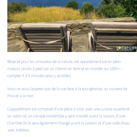
Réservé pour les amoureux de la nature, cet appartement est en plein
maquis (accès à pied par un chemin en terre et en montée sur 100m –
compter 4 à 5 minutes pour y accéder).
Vous ne vous lasserez pas de la vue face à la tour génoise, au couvent de
Pino et à la mer.
L’appartement est composé d’une pièce à vivre avec une cuisine ouverte et
un salon où un canapé convertible y sera installé avant la saison, d’une
chambre (le lit sera également changé avant la saison) et d’une salle d’eau
avec toilettes.