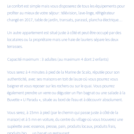
Le confort est simple mais vous disposerez de tous les équipements pour
profiter au mieux de votre séjour : télévision, lave-linge, réfrigérateur
changé en 2017, table de jardin, transats, parasol, plancha électrique…
Un autre appartement est situé juste à côté et peut être occupé par des
locataires ou la propriétaire mais une haie de lauriers sépare les deux
terrasses.
Capacité maximum : 3 adultes (au maximum 4 dont 2 enfants)
Vous serez à 4 minutes à pied de la Marine de Scalo, réputée pour son
authenticité, avec ses maisons en toit de lauze où vous pourrez vous
baigner et vous reposer sur les rochers ou sur le quai. Vous pourrez
également prendre un verre ou déguster un Pan bagnat ou une salade à la
Buvette « U Paradu », située au bord de l’eau et à découvrir absolument.
Vous serez, à 15mn à pied (par le chemin qui passe juste à côté de la
maison) et à 5 mn en voiture, du centre du village où vous trouverez une
supérette avec essence, presse, pain, produits locaux, produits frais,
produits bio…, un bar et un restaurant.