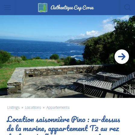
Listings
Locations
Appartements
Location saisonnière Pino : au-dessus
de la marine, appartement T2 au rez