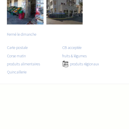
Fermé le dimanche
Carte postale
CB acceptée
Corse matin
fruits & légumes
produits régionaux
produits alimentaires
Quincaillerie