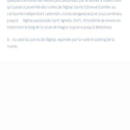
quelques centaines de mètres puis descendez par le sentier à travers bois
qui passe à proximité des ruines de l’église Saints Côme et Damien au
campanile indépendant (attention, ruines dangereuses) et vous ramènera
jusqu’à l’église paroissiale Sant’ Agnellu (XVI°). (Possibilité de revenir en
cheminant le long de la route de Magna Suprana jusqu’à Bettolace).
8 – Au pied du parvis de l’église, rejoindre par la ruelle le parking de la
mairie.