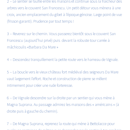
2 – Le sentier se faufile entre les maisons et continue sous la fraîcheur des
arbres vers le couvent San Francescu. Un petit détour vous mènera à une
croix, ancien emplacement du gibet à l’époque génoise. Large point de vue
(frisson garanti). Prudence par tout temps !
3 – Revenez sur le chemin. Vous passerez bientôt sous le couvent San
Francescu (aujourd’hui privé) puis devant la robuste tour carrée à
mâchicoulis «Barbara Da Mare »
4 – Descendez tranquillement la petite route vers le hameau de Vignale.
5 – La boucle vers le vieux château fort médiéval des seigneurs Da Mare
vaut largement l’effort. Roche et construction de pierre se mêlent
intimement pour créer une rude forteresse.
6 – De Vignale descendre sur la droite par un sentier qui vous mène à
Magna Suprana. Au passage admirez les maisons des « américains « (à
droite puis à gauche du chemin).
7 – De Magna Suprana, reprenez la route qui mène à Bettolacce pour