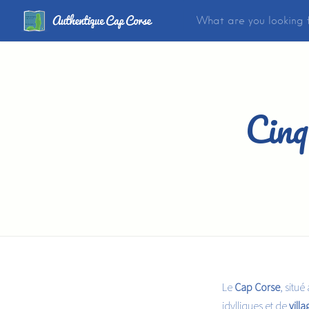
Cinq
Le
Cap Corse
, situ
idylliques et de
vill