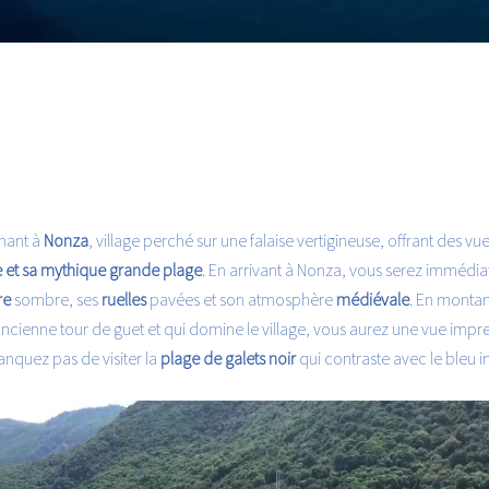
nant à
Nonza
, village perché sur une falaise vertigineuse, offrant des vu
 et sa mythique grande plage
. En arrivant à Nonza, vous serez immédi
re
sombre, ses
ruelles
pavées et son atmosphère
médiévale
. En montan
 ancienne tour de guet et qui domine le village, vous aurez une vue impr
nquez pas de visiter la
plage de galets noir
qui contraste avec le bleu i