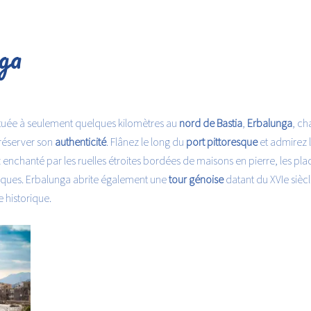
ga
ituée à seulement quelques kilomètres au
nord de Bastia
,
Erbalunga
, ch
réserver son
authenticité
. Flânez le long du
port pittoresque
et admirez 
 enchanté par les ruelles étroites bordées de maisons en pierre, les pl
resques. Erbalunga abrite également une
tour génoise
datant du XVIe sièc
 historique.