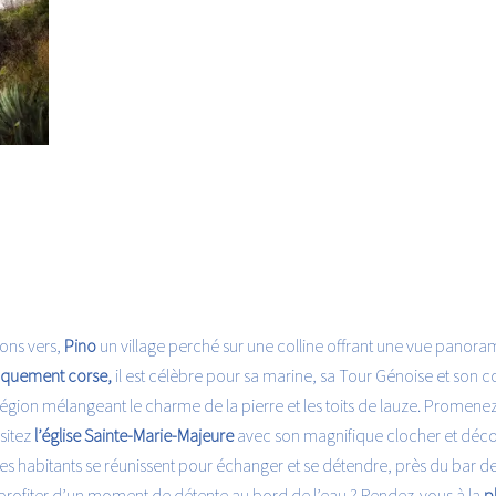
ons vers,
Pino
un village perché sur une colline offrant une vue panoram
iquement corse,
il est célèbre pour sa marine, sa Tour Génoise et son
 région mélangeant le charme de la pierre et les toits de lauze. Promene
isitez
l’église Sainte-Marie-Majeure
avec son magnifique clocher et décou
les habitants se réunissent pour échanger et se détendre, près du bar de
 profiter d’un moment de détente au bord de l’eau ? Rendez-vous à la
p