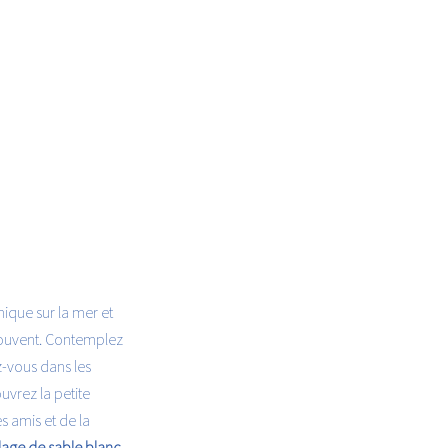
ique sur la mer et
 couvent. Contemplez
z-vous dans les
vrez la petite
s amis et de la
lage de sable blanc