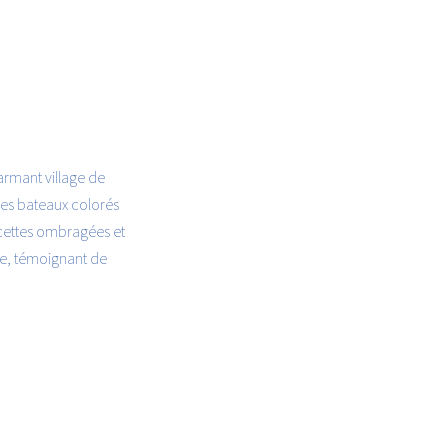
armant village de
les bateaux colorés
acettes ombragées et
le, témoignant de