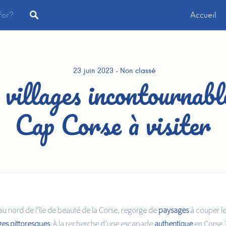
Accueil
23 juin 2023
Non classé
 villages incontournabl
Cap Corse à visiter
é au nord de l’île de beauté de la Corse, regorge de
paysages
à couper le
ages pittoresques
. À la recherche d’une
escapade
authentique
en Corse 