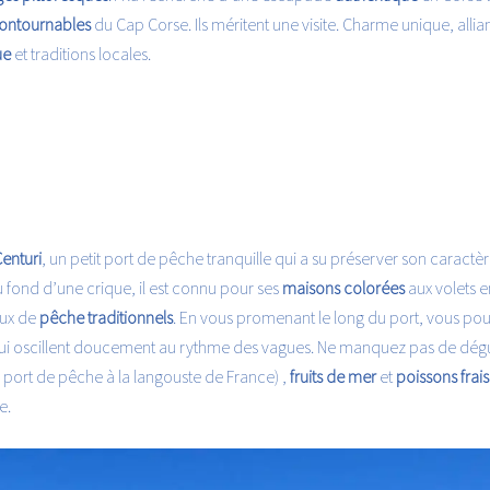
ontournables
du Cap Corse. Ils méritent une visite. Charme unique, allia
ue
et traditions locales.
enturi
, un petit port de pêche tranquille qui a su préserver son caractèr
u fond d’une crique, il est connu pour ses
maisons colorées
aux volets e
aux de
pêche traditionnels
. En vous promenant le long du port, vous pou
i oscillent doucement au rythme des vagues. Ne manquez pas de dégus
 port de pêche à la langouste de France) ,
fruits de mer
et
poissons frais
e.