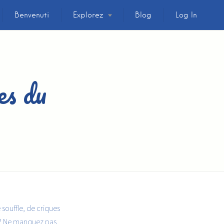
Benvenuti
Explorez
Blog
Log In
es du
 souffle, de criques
? Ne manquez pas