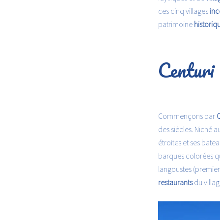
ces cinq villages
inc
patrimoine
historiq
Centuri
Commençons par
C
des siècles. Niché a
étroites et ses bate
barques colorées qu
langoustes (premier
restaurants
du villag