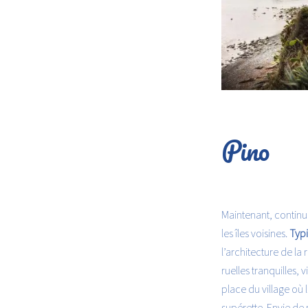
Pino
Maintenant, continu
les îles voisines.
Typ
l’architecture de la
ruelles tranquilles, v
place du village où 
supérette. Envie de