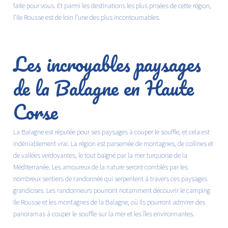
faite pour vous. Et parmi les destinations les plus prisées de cette région,
l’Ile Rousse est de loin l’une des plus incontournables.
Les incroyables paysages
de la Balagne en Haute
Corse
La Balagne est réputée pour ses paysages à couper le souffle, et cela est
indéniablement vrai. La région est parsemée de montagnes, de collines et
de vallées verdoyantes, le tout baigné par la mer turquoise de la
Méditerranée. Les amoureux de la nature seront comblés par les
nombreux sentiers de randonnée qui serpentent à travers ces paysages
grandioses. Les randonneurs pourront notamment découvrir le
camping
Ile Rousse
et les montagnes de la Balagne, où ils pourront admirer des
panoramas à couper le souffle sur la mer et les îles environnantes.