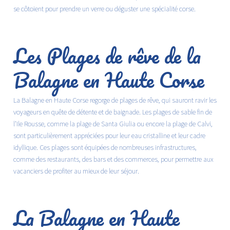
se côtoient pour prendre un verre ou déguster une spécialité corse.
Les Plages de rêve de la
Balagne en Haute Corse
La Balagne en Haute Corse regorge de plages de rêve, qui sauront ravir les
voyageurs en quête de détente et de baignade. Les plages de sable fin de
l’Ile Rousse, comme la plage de Santa Giulia ou encore la plage de Calvi,
sont particulièrement appréciées pour leur eau cristalline et leur cadre
idyllique. Ces plages sont équipées de nombreuses infrastructures,
comme des restaurants, des bars et des commerces, pour permettre aux
vacanciers de profiter au mieux de leur séjour.
La Balagne en Haute