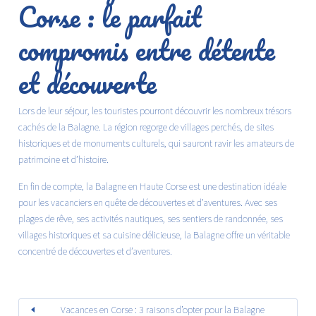
Corse : le parfait
compromis entre détente
et découverte
Lors de leur séjour, les touristes pourront découvrir les nombreux trésors
cachés de la Balagne. La région regorge de villages perchés, de sites
historiques et de monuments culturels, qui sauront ravir les amateurs de
patrimoine et d’histoire.
En fin de compte, la Balagne en Haute Corse est une destination idéale
pour les vacanciers en quête de découvertes et d’aventures. Avec ses
plages de rêve, ses activités nautiques, ses sentiers de randonnée, ses
villages historiques et sa cuisine délicieuse, la Balagne offre un véritable
concentré de découvertes et d’aventures.
Vacances en Corse : 3 raisons d’opter pour la Balagne