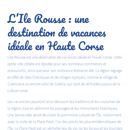
L’Ile Rousse : une
destination de vacances
idéale en Haute Corse
L’Ile Rousse est une destination de vacances idéale en Haute Corse. Cette
petite ville côtière est réputée pour ses nombreux commerces et
restaurants, ainsi que pour son ambiance festive en été. La région regorge
en effet de sites historiques et de villages typiques, comme le village de
Calenzana ou encore celui de Galeria, qui sont de véritables joyaux de la
culture corse.
Les vacanciers pourront ainsi découvrir les traditions et les coutumes de
la région, tout en admirant les paysages et les monuments historiques.
Une bonne idée serait de visiter le patrimoine culturel de l’île, notamment
avec la visite de la Place Paoli, l’un des points les plus emblématiques de
l’île. La Place Paoli est un
véritable lieu de vie
, où les locaux et les touristes