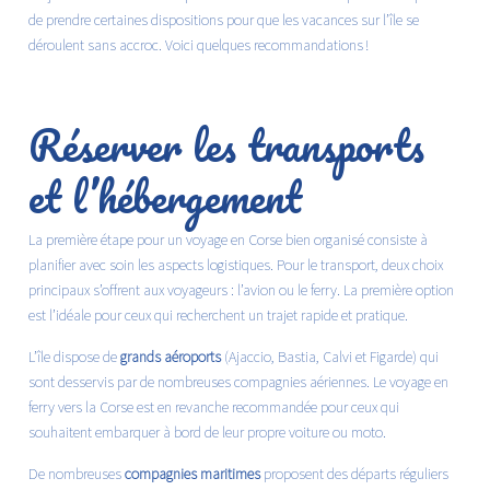
de prendre certaines dispositions pour que les vacances sur l’île se
déroulent sans accroc. Voici quelques recommandations !
Réserver les transports
et l’hébergement
La première étape pour un voyage en Corse bien organisé consiste à
planifier avec soin les aspects logistiques. Pour le transport, deux choix
principaux s’offrent aux voyageurs : l’avion ou le ferry. La première option
est l’idéale pour ceux qui recherchent un trajet rapide et pratique.
L’île dispose de
grands aéroports
(Ajaccio, Bastia, Calvi et Figarde) qui
sont desservis par de nombreuses compagnies aériennes. Le voyage en
ferry vers la Corse
est en revanche recommandée pour ceux qui
souhaitent embarquer à bord de leur propre voiture ou moto.
De nombreuses
compagnies maritimes
proposent des départs réguliers