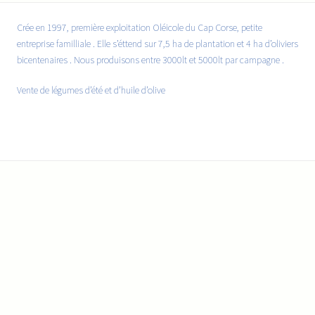
Crée en 1997, première exploitation Oléicole du Cap Corse, petite
entreprise familliale . Elle s’éttend sur 7,5 ha de plantation et 4 ha d’oliviers
bicentenaires . Nous produisons entre 3000lt et 5000lt par campagne .
Vente de légumes d’été et d’huile d’olive